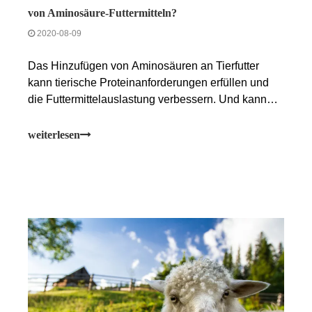
von Aminosäure-Futtermitteln?
2020-08-09
Das Hinzufügen von Aminosäuren an Tierfutter
kann tierische Proteinanforderungen erfüllen und
die Futtermittelauslastung verbessern. Und kann
auch den Stress von Tieren und so weiter
reduzieren. Als ein Futtermittelzusatzstoff hat
weiterlesen
Aminosäure einen großartigen Effekt, und sein
Preis ist hoch, daher sollte er bei der Verwendung
einigermaßen ausgewählt werden, um die
Futterqualität nicht zu beeinträchtigen und
wirtschaftlichen Verlust verursachen.