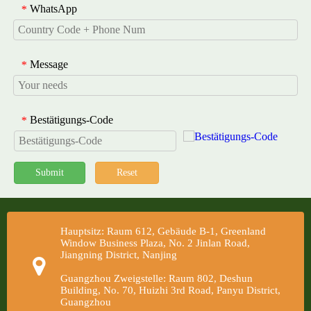
WhatsApp
*
Message
*
Bestätigungs-Code
*
Submit
Reset
Hauptsitz: Raum 612, Gebäude B-1, Greenland
Window Business Plaza, No. 2 Jinlan Road,
Jiangning District, Nanjing
Guangzhou Zweigstelle: Raum 802, Deshun
Building, No. 70, Huizhi 3rd Road, Panyu District,
Guangzhou