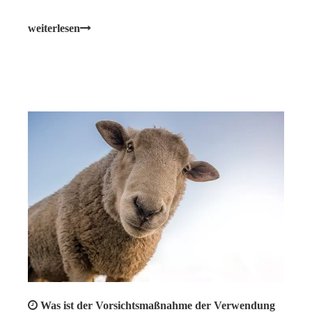
den Fettgehalt an Tieren reduzieren, den Anteil an
magerem Fleisch erhöhen und die Fleischqualität
weiterlesen
verbessern.
Was ist der Vorsichtsmaßnahme der Verwendung