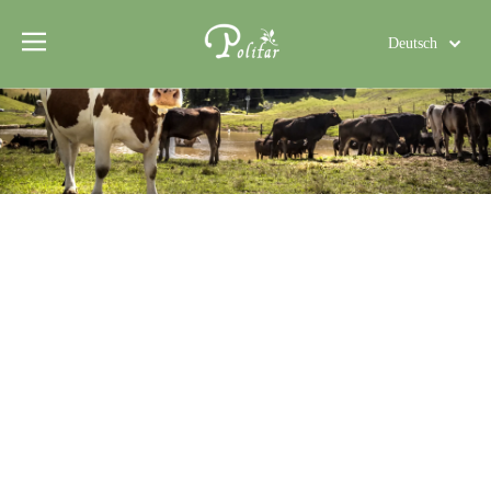
Deutsch
Türk dili
Polski
Tiếng Việt
Italiano
Português
Español
Pусский
Français
العربية
English