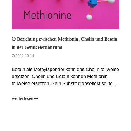
Beziehung zwischen Methionin, Cholin und Betain
in der Geflügelernährung
2022-10-14
Betain als Methylspender kann das Cholin teilweise
ersetzen; Cholin und Betain können Methionin
teilweise ersetzen. Sein Substitutionseffekt sollte
jedoch nach der Zusammensetzung der Ernährung,
den spezifischen Ernährungsbedürfnissen der Tiere
weiterlesen
und dem Preis umfassend berücksichtigt werden.