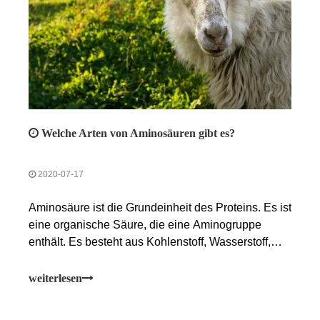
Welche Arten von Aminosäuren gibt es?
2020-07-17
Aminosäure ist die Grundeinheit des Proteins. Es ist
eine organische Säure, die eine Aminogruppe
enthält. Es besteht aus Kohlenstoff, Wasserstoff,
Sauerstoff und anderen Elementen. Das Protein im
Futter kann von Tieren nicht direkt verwertet
weiterlesen
werden, sondern wird durch die gemeinsame
Wirkung von Verdauungsenzymen wie Pepsin und