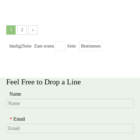
Trypsin in Pepton und Peptide zerlegt und kann
vom Organismus erst in der einfachsten
Aminosäure verwertet werden. Daher handelt es
sich bei der Proteinernährung eigentlich um eine
1
2
»
Aminosäureernährung.
häufig2Seite Zum ersten
Seite
Bestimmen
Feel Free to Drop a Line
Name
Email
*