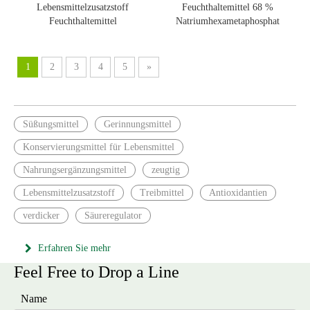
Lebensmittelzusatzstoff
Feuchthaltemittel 68 %
Feuchthaltemittel
Natriumhexametaphosphat
Natriumdihydrogenphosphat
SHMP Lebensmittelzusatzstoff
MSP
1
2
3
4
5
»
Süßungsmittel
Gerinnungsmittel
Konservierungsmittel für Lebensmittel
Nahrungsergänzungsmittel
zeugtig
Lebensmittelzusatzstoff
Treibmittel
Antioxidantien
verdicker
Säureregulator
Erfahren Sie mehr
Feel Free to Drop a Line
Name