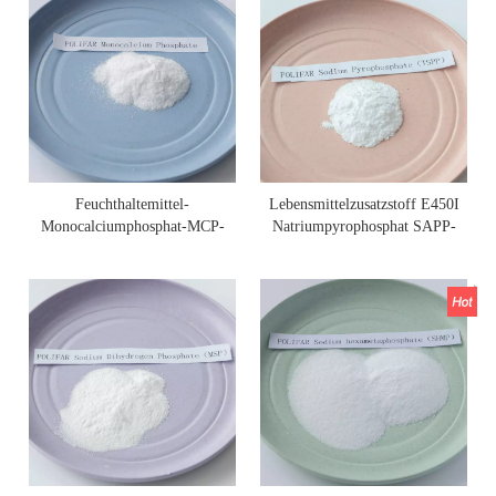
Feuchthaltemittel-
Lebensmittelzusatzstoff E450I
Monocalciumphosphat-MCP-
Natriumpyrophosphat SAPP-
Pulver in Lebensmittelqualität
Pulver