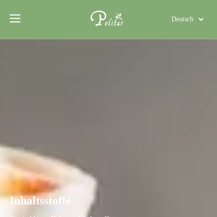
Deutsch
Türk dili
Polski
Tiếng Việt
Italiano
Português
Español
Pусский
Français
العربية
English
Inhaltsstoffe