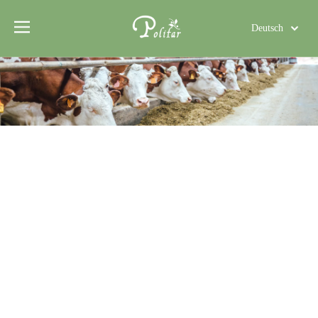
Deutsch
Türk dili
Polski
Tiếng Việt
Italiano
Português
Español
Pусский
Français
العربية
English