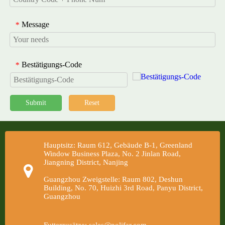
Message
*
Bestätigungs-Code
*
Submit
Reset
Hauptsitz: Raum 612, Gebäude B-1, Greenland
Window Business Plaza, No. 2 Jinlan Road,
Jiangning District, Nanjing
Guangzhou Zweigstelle: Raum 802, Deshun
Building, No. 70, Huizhi 3rd Road, Panyu District,
Guangzhou