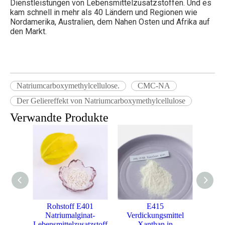
Dienstleistungen von Lebensmittelzusatzstoffen. Und es
kam schnell in mehr als 40 Ländern und Regionen wie
Nordamerika, Australien, dem Nahen Osten und Afrika auf
den Markt.
Natriumcarboxymethylcellulose.
CMC-NA
Der Geliereffekt von Natriumcarboxymethylcellulose
Verwandte Produkte
Rohstoff E401
E415
ittel
Natriumalginat-
Verdickungsmittel
Trina
methyl
Lebensmittelzusatzstoff
Xanthan in