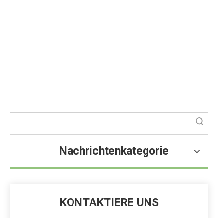
Was ist die Funktion von CMC?
Sie sind hier:
Heim
»
Blog
»
Nachricht
»
Nachrichten zu
Lebensmittelzutaten
»
Was ist die Funktion von CMC?
Suche
Nachrichtenkategorie
KONTAKTIERE UNS