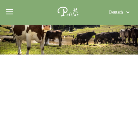
Deutsch
Türk dili
Polski
Tiếng Việt
Italiano
Português
Español
Pусский
Français
العربية
English