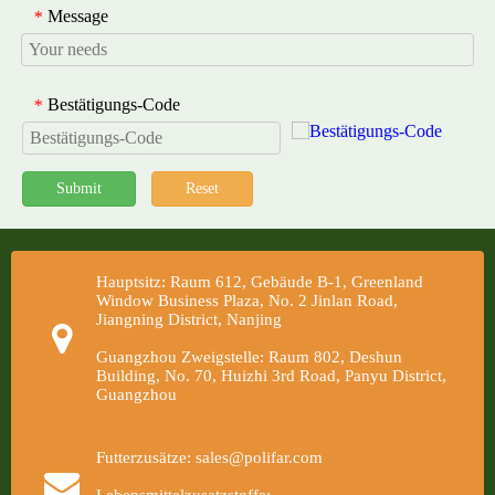
Message
*
Bestätigungs-Code
*
Submit
Reset
Hauptsitz: Raum 612, Gebäude B-1, Greenland
Window Business Plaza, No. 2 Jinlan Road,
Jiangning District, Nanjing
Guangzhou Zweigstelle: Raum 802, Deshun
Building, No. 70, Huizhi 3rd Road, Panyu District,
Guangzhou
Futterzusätze: sales@polifar.com