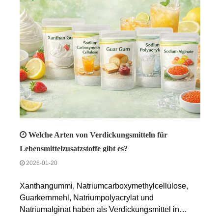
Anwendungsgrenzen werden sich erweitern. Polifar
wird weiterhin qualitativ hochwertige Produkte und
Dienstleistungen anbieten, um die weltweite
Nachfrage zu befriedigen. - Polifar
Welche Arten von Verdickungsmitteln für
Lebensmittelzusatzstoffe gibt es?
2026-01-20
Xanthangummi, Natriumcarboxymethylcellulose,
Guarkernmehl, Natriumpolyacrylat und
Natriumalginat haben als Verdickungsmittel in