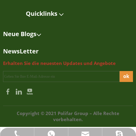
Quicklinks
Neue Blogs
NewsLetter
Erhalten Sie die neuesten Updates und Angebote
ok
Copyright © 2021 Polifar Group – Alle Rechte
vorbehalten.
polifar-group-limited
+86-18860962600
sales@polifar.com
+86-25-83463431