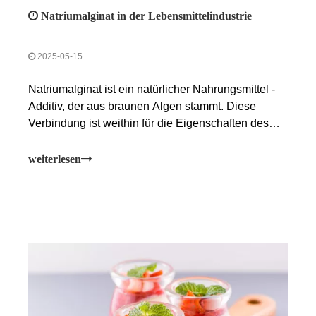
Natriumalginat in der Lebensmittelindustrie
2025-05-15
Natriumalginat ist ein natürlicher Nahrungsmittel -
Additiv, der aus braunen Algen stammt. Diese
Verbindung ist weithin für die Eigenschaften des
Gelbens, Verdickens und Stabilisierungsmittels
anerkannt und ist in vielen modernen
weiterlesen
Lebensmittelformulierungen zu einem wesentlichen
Bestandteil geworden.