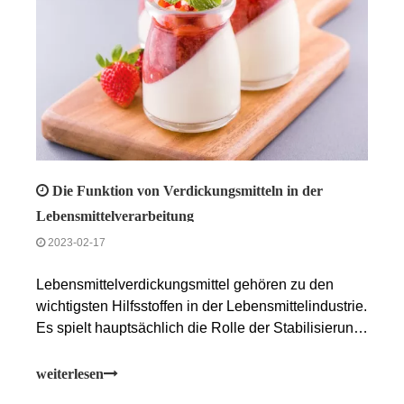
Die Funktion von Verdickungsmitteln in der
Lebensmittelverarbeitung
2023-02-17
Lebensmittelverdickungsmittel gehören zu den
wichtigsten Hilfsstoffen in der Lebensmittelindustrie.
Es spielt hauptsächlich die Rolle der Stabilisierung
der Lebensmittelform bei der
Lebensmittelverarbeitung, z. B. die Stabilität der
weiterlesen
Suspensionsaufschlämmung, die Stabilität der