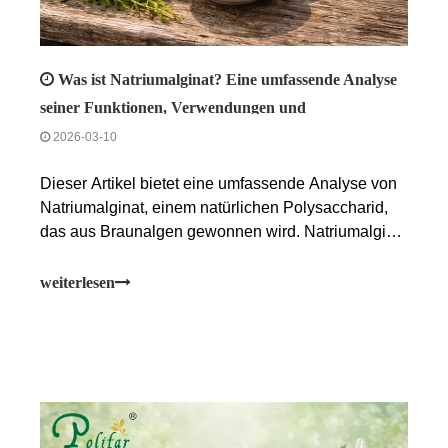
Was ist Natriumalginat? Eine umfassende Analyse
seiner Funktionen, Verwendungen und
Anwendungen
2026-03-10
Dieser Artikel bietet eine umfassende Analyse von
Natriumalginat, einem natürlichen Polysaccharid,
das aus Braunalgen gewonnen wird. Natriumalginat
ist ein weißes oder hellgelbes Pulver mit
Kerneigenschaften wie Gelbildung und
weiterlesen
Verdickungsstabilität. Es ist ein international
anerkannter sicherer Lebensmittelzusatzstoff (E401)
und wird häufig in der Lebensmittel-, Pharma- und
Industriebranche eingesetzt. Aufgrund seiner
Vorteile, „natürlich, multifunktional, umweltfreundlich
und biologisch abbaubar“ zu sein, wächst die
Marktnachfrage weiter und seine