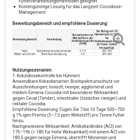
Futterverarbeitungsmethoden geeignet
Kostengünstige Lösung für das Langzeit-Coccidiose-
Vitamine; Vitamine sollten in Überschuss hinzugefügt
Management
werden, insbesondere wenn die Lagerzeit 3 ​​Monate
Bewerbungsbereich und empfohlene Dosierung:
übersteigt; Gute Qualität Antioxidantien, Anti-Caking-
Agenten und Anti-Pilz-Agenten sollten hinzugefügt
Der Betrag von 1%
Hainanmycin zu 1000
Konzentration von
kg
Wirkstoffen in der
Anwendungsbereich
Verwendung
werden.
Verbindungszufuhr
Verbindungsvorschub
(PPM)
(G/Tonne -Futter)
hinzugefügt.
Huhn
Kokzidienpräventionsmedizin
5-7,5
500-750
Mäder und Schafe
Wachstumsförderung
3-5
300-500
Qualitätskontrolle
ISO, FAMIQs, SGS, FDA
Nutzungsszenarien:
1. Kokzidiosekontrolle bei Hühnern
Anwendbare Kokzidienarten: Breitspektrumschutz vor
Ausschreibungen, toxisch, riesiger, agglomerat und
Paket
mildem Eimeria-Coccidia mit besonderer Wirksamkeit
gegen Cecal (Tender), intestinaler (toxischer, riesiger) und
Phosphat: 25kg / Beutel, 50 kg / Beutel, 1100kg /
rektaler Coccidia.
Bag, 1200kg / Bag, 1250kg / Tasche oder als Ihre
Empfohlene Dosierung: Fügen Sie 7 bis 10 Tage 500–750
g 1% igen Premix (5–7,5 ppm Wirkstoff) pro Tonne Futter
Anfrage.
hinzu.
Spurenelement: 25kg / Bag, 50kg / Bag, 1200kg /
Nachgewiesene Wirksamkeit: Antikokzidindex (ACI) von
175–196 (> 180 für hohe Wirksamkeit) mit einem ACI von
Bag, 1350kg / Beutel oder als Anfrage.
180,5 gegen riesige Eimeria, übertrifft Monensin und