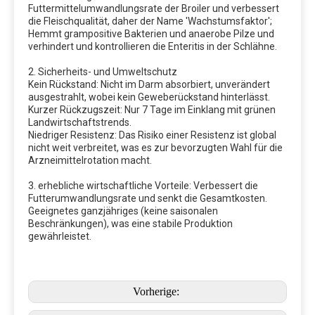
Futtermittelumwandlungsrate der Broiler und verbessert
Die meisten vorgemischten Verpackungsbeutel verwenden
die Fleischqualität, daher der Name 'Wachstumsfaktor';
Drei-in-One-Papiertüten, die die Vorteile von wasserdichtem,
Hemmt grampositive Bakterien und anaerobe Pilze und
verhindert und kontrollieren die Enteritis in der Schlähne.
lichtdichtem, kein Leckagen haben und nicht leicht zu
beschädigen sind. Im Allgemeinen 20-25 kg / Beutel. Da die
2. Sicherheits- und Umweltschutz
Kein Rückstand: Nicht im Darm absorbiert, unverändert
Vormischung eine Vielzahl aktiver Mikrokomponenten
ausgestrahlt, wobei kein Geweberückstand hinterlässt.
enthält, erhöht sich die Chance, dass ihre Wechselwirkung
Kurzer Rückzugszeit: Nur 7 Tage im Einklang mit grünen
Landwirtschaftstrends.
steigt, so sollte darauf geachtet werden, dass Feuchtigkeit
Niedriger Resistenz: Das Risiko einer Resistenz ist global
während der Lagerung verhindert wird.
nicht weit verbreitet, was es zur bevorzugten Wahl für die
Arzneimittelrotation macht.
3. erhebliche wirtschaftliche Vorteile: Verbessert die
Messung und Vermischung.
Futterumwandlungsrate und senkt die Gesamtkosten.
Geeignetes ganzjähriges (keine saisonalen
Für die Messung von Mikrokomponenten sollten
Beschränkungen), was eine stabile Produktion
elektronische Skalen verwendet werden, genau auf 0,01 g,
gewährleistet.
und große Mengen an Rohstoffen können auf Skalen
verwendet werden. Es gibt viele Arten von Mischer.
Vorherige:
Gewöhnliche Vertikalmischer neigen anfällig für Nachteile
wie der automatischen Trennung und langsamer