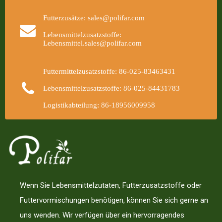
Vitamine; Vitamine sollten in Überschuss hinzugefügt
Futterzusätze: sales@polifar.com
werden, insbesondere wenn die Lagerzeit 3 ​​Monate
übersteigt; Gute Qualität Antioxidantien, Anti-Caking-
Lebensmittelzusatzstoffe:
Lebensmittel.sales@polifar.com
Agenten und Anti-Pilz-Agenten sollten hinzugefügt
werden.
Futtermittelzusatzstoffe: 86-025-83463431
Lebensmittelzusatzstoffe: 86-025-84431783
Logistikabteilung: 86-18956009958
Wenn Sie Lebensmittelzutaten, Futterzusatzstoffe oder
Futtervormischungen benötigen, können Sie sich gerne an
uns wenden. Wir verfügen über ein hervorragendes