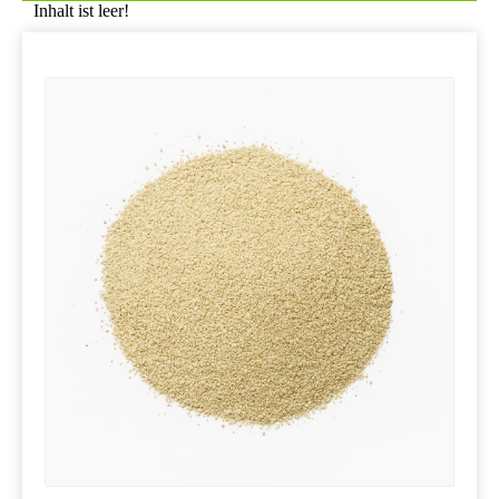
Inhalt ist leer!
Die meisten vorgemischten Verpackungsbeutel verwenden
Drei-in-One-Papiertüten, die die Vorteile von wasserdichtem,
lichtdichtem, kein Leckagen haben und nicht leicht zu
beschädigen sind. Im Allgemeinen 20-25 kg / Beutel. Da die
Vormischung eine Vielzahl aktiver Mikrokomponenten
enthält, erhöht sich die Chance, dass ihre Wechselwirkung
steigt, so sollte darauf geachtet werden, dass Feuchtigkeit
während der Lagerung verhindert wird.
Messung und Vermischung.
Für die Messung von Mikrokomponenten sollten
elektronische Skalen verwendet werden, genau auf 0,01 g,
und große Mengen an Rohstoffen können auf Skalen
verwendet werden. Es gibt viele Arten von Mischer.
Gewöhnliche Vertikalmischer neigen anfällig für Nachteile