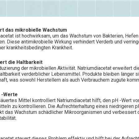
iert das mikrobielle Wachstum
iacetat ist hochwirksam, um das Wachstum von Bakterien, Hefe
. Diese antimikrobielle Wirkung verhindert Verderb und verring
ner krankheitsbedingten Krankheit.
ert die Haltbarkeit
uzierung der mikrobiellen Aktivität. Natriumdiacetat erweitert di
altbarkeit verderblicher Lebensmittel. Produkte bleiben länger s
aft, was sowohl Herstellern als auch Verbrauchern zugute komm
H -Werte
äuertes Mittel kontrolliert Natriumdiacetat hilft, den pH -Wert vo
teln zu kontrollieren. Die Aufrechterhaltung eines niedrigeren 
ckt das Wachstum schädlicher Mikroorganismen und verbessert 
abilität.
iacetat steuert dieses Problem effektiv und hilft bei der Aufrech