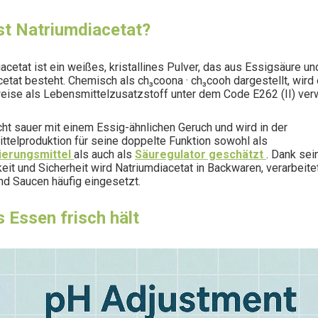
st Natriumdiacetat?
acetat ist ein weißes, kristallines Pulver, das aus Essigsäure un
etat besteht. Chemisch als ch₃coona · ch₃cooh dargestellt, wird
eise als Lebensmittelzusatzstoff unter dem Code E262 (II) ver
icht sauer mit einem Essig-ähnlichen Geruch und wird in der
telproduktion für seine doppelte Funktion sowohl als
ierungsmittel
als auch als
Säuregulator geschätzt
. Dank sei
it und Sicherheit wird Natriumdiacetat in Backwaren, verarbeite
d Saucen häufig eingesetzt.
 Essen frisch hält