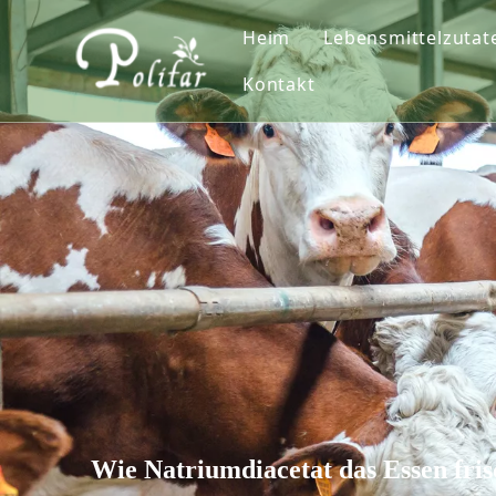
Heim
Lebensmittelzutat
Kontakt
Nahrungsergänz
Süßstoffe
Verdickungsmitt
Säureregulator
Farbstoffe
Konservierungsm
Treibmittel
Antioxidantien
Wie Natriumdiacetat das Essen fris
Feuchthaltemitte