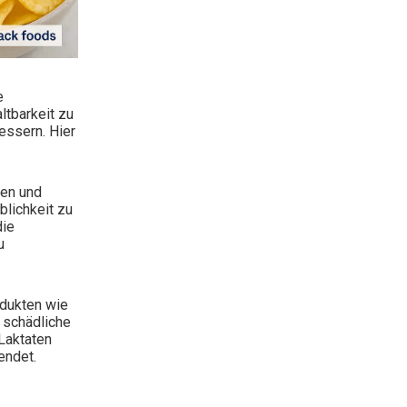
e
ltbarkeit zu
essern. Hier
hen und
lichkeit zu
die
u
odukten wie
 schädliche
Laktaten
endet.