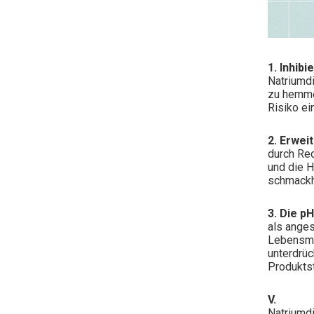
1. Inhib
Natriumd
zu hemmen
Risiko ei
2. Erweit
durch Red
und die H
schmackh
3. Die p
als anges
Lebensmit
unterdrü
Produktst
V.
​Natriumd