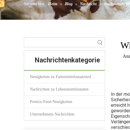
Sie sind hier:
Heim
»
Blog
»
Nachricht
»
Nachrichten zu
Gerinnungsmitte
Suche
Wi
Anz
Nachrichtenkategorie
Neuigkeiten zu Futtermittelzusatzstoffen
Nachrichten zu Lebensmittelzutaten
In der mo
Sicherhei
Premix-Feed-Neuigkeiten
erreicht 
geworden.
Unternehmens Nachrichten
Eigenscha
Verlänger
verschie