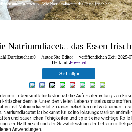
 Lebensmittelzutaten
»
Wie Natriumdiacetat das Essen frisch hält
l
e Natriumdiacetat das Essen frisch
ahl Durchsuchen:
0
Autor:Site Editor veröffentlichen Zeit: 202
Herkunft:
Powered
erkundigen
dernen Lebensmittelindustrie ist die Aufrechterhaltung von Fris
t kritischer denn je. Unter den vielen Lebensmittelzusatzstoffen,
haben, ist Natriumdiacetat zu einer beliebten und wirksamen Lös
 Natriumdiacetat ist bekannt für seine leistungsstarken antimikr
ften und säuerlichen Fähigkeiten und spielt eine wichtige Rolle 
ung der Haltbarkeit und der Gewährleistung der Lebensmittelqual
denen Anwendungen.