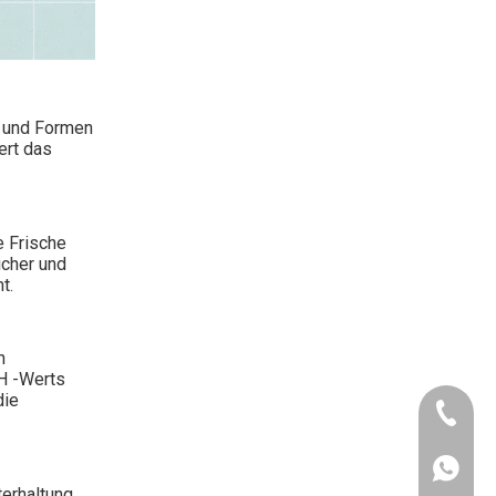
n und Formen
ert das
e Frische
icher und
t.
n
pH -Werts
die
+86-25-8
+86-20-3
+86-188
terhaltung