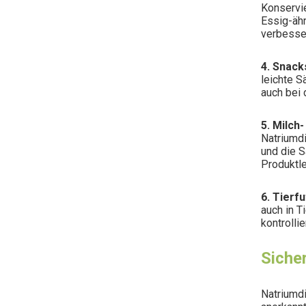
Konservi
Essig-äh
verbesse
4. Snack
leichte S
auch bei 
5. Milch
Natriumdi
und die S
Produktl
6. Tierf
auch in 
kontrolli
Siche
Natriumdi