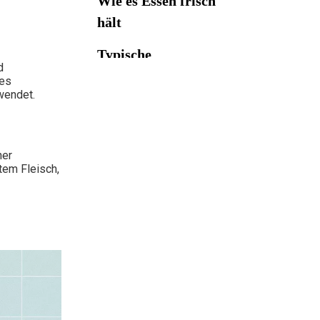
Wie es Essen frisch
hält
Typische
d
Anwendungen von
 es
wendet.
Natriumdiacetat
Sicherheits- und
regulatorische
Genehmigung
ner
Warum
tem Fleisch,
Lebensmittelhersteller
Natriumdiacetat
Abschluss
wählen