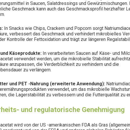
erungsmittel in Saucen, Salatdressings und Gewürzmischungen. 
nliche Geschmack kann auch das Geschmacksprofil herzhafter L
rn.
s:
In Snacks wie Chips, Crackern und Popcorn sorgt Natriumdiace
äure, verbessert das Geschmack und verhindert mikrobielles Verd
der Kontrolle der Fettoxidation und trägt zur längeren Regalstabili
- und Käseprodukte:
In verarbeiteten Saucen auf Käse- und Mil
acetat verwendet werden, um die mikrobielle Stabilität aufrecht
äure anzupassen, die Verderblichkeit zu verhindern und die
ebensdauer zu verlängern.
utter und PET -Nahrung (erweiterte Anwendung):
Natriumdiac
Tierernährungsprodukten verwendet, um das mikrobielle Wachstu
eren, die Lagerstabilität zu verbessern und die Futterqualität zu e
rheits- und regulatorische Genehmigung
acetat wird von der US -amerikanischen FDA als Gras (allgemein