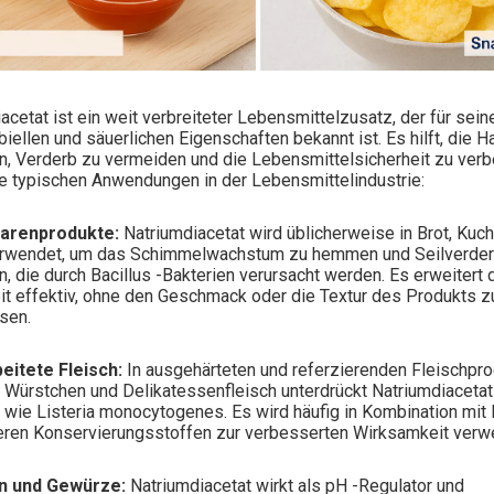
acetat ist ein weit verbreiteter Lebensmittelzusatz, der für sein
biellen und säuerlichen Eigenschaften bekannt ist. Es hilft, die Ha
n, Verderb zu vermeiden und die Lebensmittelsicherheit zu verb
e typischen Anwendungen in der Lebensmittelindustrie:
warenprodukte:
Natriumdiacetat wird üblicherweise in Brot, Kuc
erwendet, um das Schimmelwachstum zu hemmen und Seilverderb
n, die durch Bacillus -Bakterien verursacht werden. Es erweitert 
it effektiv, ohne den Geschmack oder die Textur des Produkts z
sen.
beitete Fleisch:
In ausgehärteten und referzierenden Fleischpr
 Würstchen und Delikatessenfleisch unterdrückt Natriumdiacetat
 wie Listeria monocytogenes. Es wird häufig in Kombination mit 
eren Konservierungsstoffen zur verbesserten Wirksamkeit verw
en und Gewürze:
Natriumdiacetat wirkt als pH -Regulator und