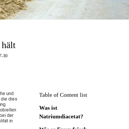
Calciumpropionat
 hält
5-07-30
che und
Table of Content list
 die dies
ung
Was ist
obiellen
bei der
Natriumdiacetat?
ität in