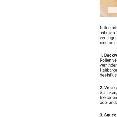
Natriumdi
antimikro
verlänger
sind sein
1. Back
Rollen v
verhinder
Haltbarke
beeinflus
2. Verar
Schinken,
Bakterien
oder and
3. Sauc