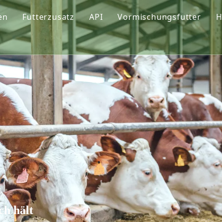
en
Futterzusatz
API
Vormischungsfutter
H
ungsmittel
Phosphat
Futtervormischung
Vitamin
Vormischungsformellö
el
Aminosäure
Hersteller von Vormisch
Spurenelement
Funktionelle Additive
ittel
Pigmente
ch hält
l