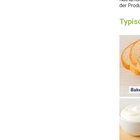
der Produ
Typis