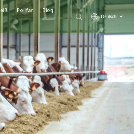
eiß
Polifar
Blog
Deutsch
l Lysinhydrochlorid
Wer wir sind
Nachricht
Türk dili
Polski
sungen
L-Threonin
Qualitätserklärung
Lösungen
Tiếng Việt
ungsfuttermitteln
Vitamin D3-Pulver
Service
Italiano
Português
Cholinchlorid
Español
Pусский
Monocalciumphosphat
Français
Zitronensäure
العربية
English
Dextrose-Monohydrat
Vorgemischte Futtermittelzusätze
Xanthangummi