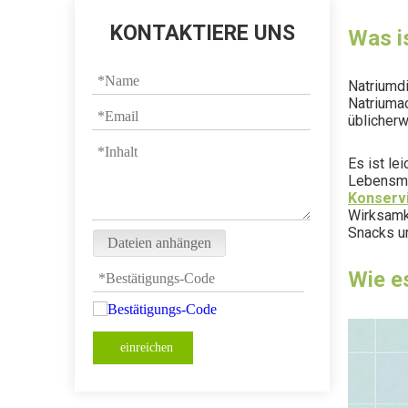
KONTAKTIERE UNS
Was i
Natriumdi
Natriumac
üblicherw
Es ist le
Lebensmit
Konserv
Wirksamke
Snacks un
Dateien anhängen
Wie es
einreichen