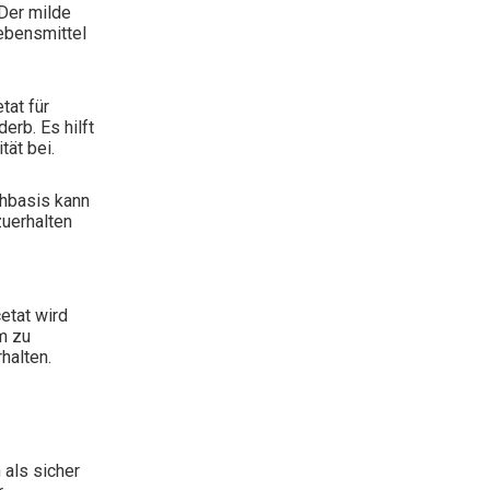
Der milde
ebensmittel
tat für
erb. Es hilft
tät bei.
chbasis kann
zuerhalten
etat wird
m zu
rhalten.
 als sicher